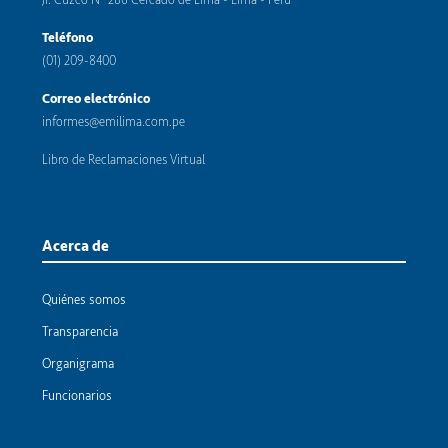
Jr. Cuzco N° 286 Cercado de Lima - Lima - Perú
Teléfono
(01) 209-8400
Correo electrónico
informes@emilima.com.pe
Libro de Reclamaciones Virtual
Acerca de
Quiénes somos
Transparencia
Organigrama
Funcionarios