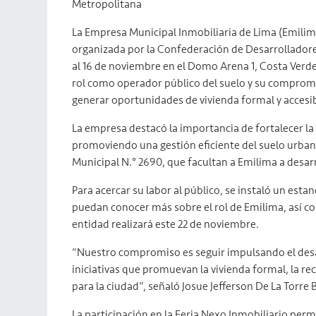
Metropolitana
La Empresa Municipal Inmobiliaria de Lima (Emilima
organizada por la Confederación de Desarrolladores 
al 16 de noviembre en el Domo Arena 1, Costa Verde
rol como operador público del suelo y su compromi
generar oportunidades de vivienda formal y accesib
La empresa destacó la importancia de fortalecer la a
promoviendo una gestión eficiente del suelo urbano
Municipal N.° 2690, que facultan a Emilima a desarr
Para acercar su labor al público, se instaló un esta
puedan conocer más sobre el rol de Emilima, así com
entidad realizará este 22 de noviembre.
“Nuestro compromiso es seguir impulsando el des
iniciativas que promuevan la vivienda formal, la re
para la ciudad”, señaló Josue Jefferson De La Torr
La participación en la Feria Nexo Inmobiliario permi