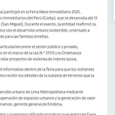
) participó en la Feria Nexo Inmobiliario 2025,
Inmobiliarios del Perú (Codip), que se desarrolla del 13
 (San Miguel). Durante el evento, la entidad reafirmó su
so con el desarrollo urbano sostenible, orientado a
le para las familias limeñas.
rticulación entre el sector público y privado,
 en el marco de la Ley N.° 31313 y la Ordenanza
ollar proyectos de vivienda de interés social.
nd informativo dentro de la feria para que los visitantes
o recibir los detalles de la subasta de terrenos que la
arrollo urbano de Lima Metropolitana mediante
cuperación de espacios urbanos y la generación de valor
e Bramon, gerente general de Emilima.
tió a la empresa difundir el trabajo que realiza en favor