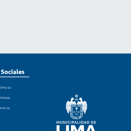
 Sociales
lima.sa
limasa
lima-sa