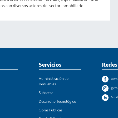
los con diversos actores del sector inmobiliario.
e
Servicios
Redes
Administración de
s
@emi
Inmuebles
@emi
Subastas
/emi
Desarrollo Tecnológico
Obras Públicas