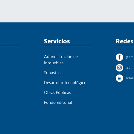
e
Servicios
Redes
Administración de
s
@emi
Inmuebles
@emi
Subastas
/emi
Desarrollo Tecnológico
Obras Públicas
Fondo Editorial