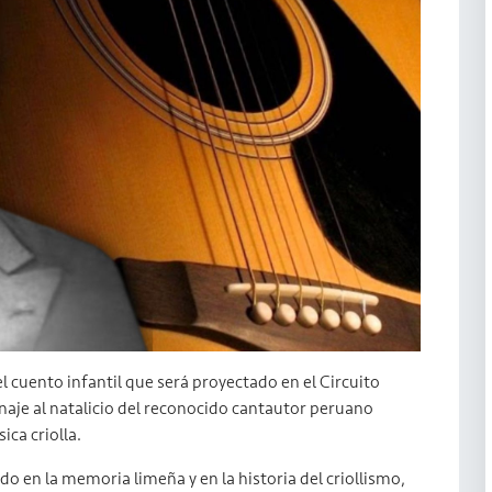
el cuento infantil que será proyectado en el Circuito
naje al natalicio del reconocido cantautor peruano
ica criolla.
do en la memoria limeña y en la historia del criollismo,